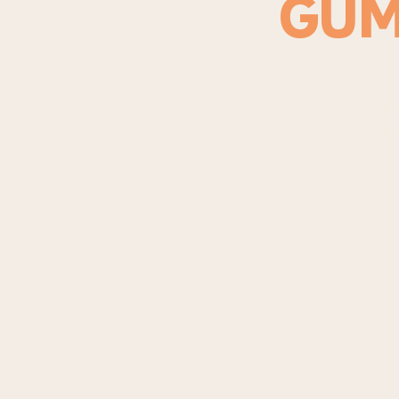
GUM
“The ability to
particular situ
determination