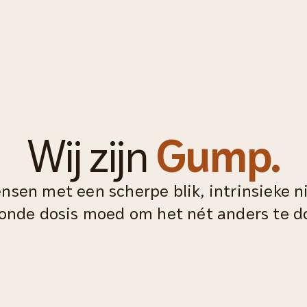
Gump voor jou
Over Gump
Verhalen
Contact
Wij zijn
Gump.
sen met een scherpe blik, intrinsieke 
onde dosis moed om het nét anders te d