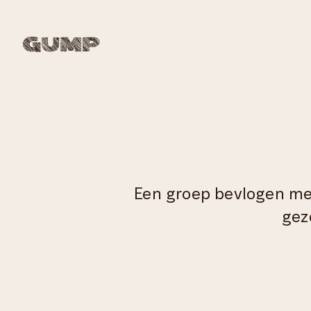
Gump voor bedrijven
Een groep bevlogen men
gez