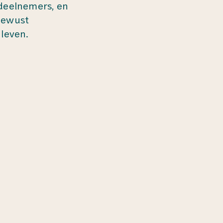
deelnemers, en
fbewust
leven.