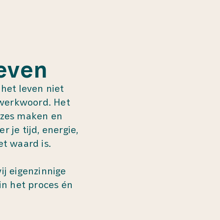
even
het leven niet
n werkwoord. Het
euzes maken en
 je tijd, energie,
et waard is.
ij eigenzinnige
in het proces én